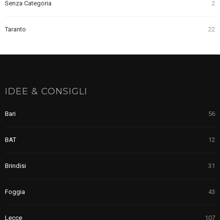
Senza Categoria
2
Taranto
22
IDEE & CONSIGLI
Bari
56
BAT
12
Brindisi
31
Foggia
43
Lecce
107