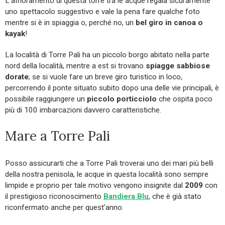
L’affioramento di questa torre tra le acque regala sicuramente
uno spettacolo suggestivo e vale la pena fare qualche foto
mentre si è in spiaggia o, perché no, un
bel giro in canoa o
kayak
!
La località di Torre Pali ha un piccolo borgo abitato nella parte
nord della località, mentre a est si trovano
spiagge sabbiose
dorate
; se si vuole fare un breve giro turistico in loco,
percorrendo il ponte situato subito dopo una delle vie principali, è
possibile raggiungere un
piccolo porticciolo
che ospita poco
più di 100 imbarcazioni davvero caratteristiche.
Mare a Torre Pali
Posso assicurarti che a Torre Pali troverai uno dei mari più belli
della nostra penisola, le acque in questa località sono sempre
limpide e proprio per tale motivo vengono insignite dal
2009
con
il prestigioso riconoscimento
Bandiera Blu
, che è già stato
riconfermato anche per quest’anno.