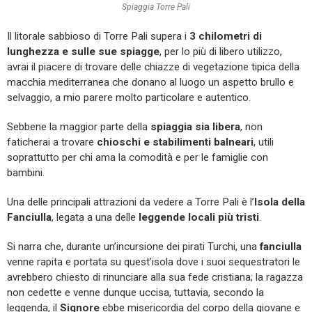
Spiaggia Torre Pali
Il litorale sabbioso di Torre Pali supera i
3 chilometri di
lunghezza e sulle sue spiagge
, per lo più di libero utilizzo,
avrai il piacere di trovare delle chiazze di vegetazione tipica della
macchia mediterranea che donano al luogo un aspetto brullo e
selvaggio, a mio parere molto particolare e autentico.
Sebbene la maggior parte della
spiaggia sia libera
, non
faticherai a trovare
chioschi e stabilimenti balneari
, utili
soprattutto per chi ama la comodità e per le famiglie con
bambini.
Una delle principali attrazioni da vedere a Torre Pali è l’
Isola della
Fanciulla
, legata a una delle
leggende locali più tristi
.
Si narra che, durante un’incursione dei pirati Turchi, una
fanciulla
venne rapita e portata su quest’isola dove i suoi sequestratori le
avrebbero chiesto di rinunciare alla sua fede cristiana; la ragazza
non cedette e venne dunque uccisa, tuttavia, secondo la
leggenda, il
Signore
ebbe misericordia del corpo della giovane e