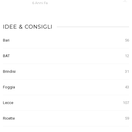
6 Anni Fa
IDEE & CONSIGLI
Bari
56
BAT
12
Brindisi
31
Foggia
43
Lecce
107
Ricette
59