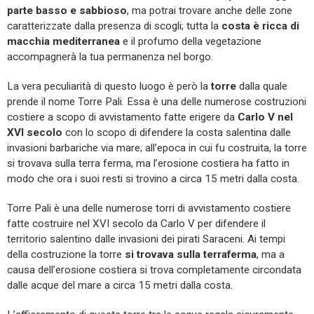
parte basso e sabbioso
, ma potrai trovare anche delle zone
caratterizzate dalla presenza di scogli; tutta la
costa è ricca di
macchia mediterranea
e il profumo della vegetazione
accompagnerà la tua permanenza nel borgo.
La vera peculiarità di questo luogo è però la
torre
dalla quale
prende il nome Torre Pali. Essa è una delle numerose costruzioni
costiere a scopo di avvistamento fatte erigere da
Carlo V nel
XVI secolo
con lo scopo di difendere la costa salentina dalle
invasioni barbariche via mare; all’epoca in cui fu costruita, la torre
si trovava sulla terra ferma, ma l’erosione costiera ha fatto in
modo che ora i suoi resti si trovino a circa 15 metri dalla costa.
Torre Pali è una delle numerose torri di avvistamento costiere
fatte costruire nel XVI secolo da Carlo V per difendere il
territorio salentino dalle invasioni dei pirati Saraceni. Ai tempi
della costruzione la torre
si trovava sulla terraferma
, ma a
causa dell’erosione costiera si trova completamente circondata
dalle acque del mare a circa 15 metri dalla costa.