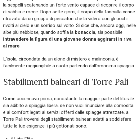
la seppellì scatenando un forte vento capace di ricoprire il corpo
di sabbia e rocce. Dopo sette giorni, il corpo della fanciulla venne
ritrovato da un gruppo di pescatori che la videro con gli occhi
rivolti al cielo e un sorriso sul volto. Si dice che, ancora oggi, nelle
albe più nebbiose, quando soffia la
bonaccia
, sia possibile
intravedere la figura di una giovane donna aggirarsi in riva
al mare
.
L’isola, circondata da un alone di mistero e malinconia, è
facilmente raggiungibile a nuoto partendo dall’omonima spiaggia.
Stabilimenti balneari di Torre Pali
Come accennavo prima, nonostante la maggior parte del litorale
sia adibito a spiaggia libera, se non vuoi rinunciare alla comodità
e ai comfort legati ai servizi offerti dalle spiagge attrezzate, a
Torre Pali troverai degli stabilimenti balneari adatti a soddisfare
tutte le tue esigenze; i più gettonati sono:
il Lido Elite,