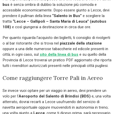
bus
è senza ombra di dubbio la soluzione più comoda e
accessibile economicamente. Dopo essere giunto a Lecce, devi
prendere il pullman della linea
“Salento in Bus”
e scegliere la
tratta
“Lecce – Gallipoli – Santa Maria di Leuca” (autobus
108)
e così giungerai a destinazione in circa due ore.
Per quanto riguarda l’acquisto dei biglietti, ti consiglio di rivolgerti
o al bar ristorante che si trova nel
piazzale della stazione
oppure a una delle numerose tabaccherie ed edicole presenti in
città; in ogni caso, sul
sito della linea di bus
e su quello della
Provincia di Lecce troverai un pratico PDF aggiornato che riporta
tutti i rivenditori autorizzati presenti nelle principali città pugliesi.
Come raggiungere Torre Pali in Aereo
Se invece vuoi optare per un viaggio in aereo, devi prendere un
volo per l’
Aeroporto del Salento di Brindisi (BDS)
e, una volta
atterrato, dovrai recarti a Lecce usufruendo del servizio di
navetta aeroportuale oppure muovendoti in autonomia in treno;
una volta giunto a
Lecce
, come ti dicevo prima, sarà necessario