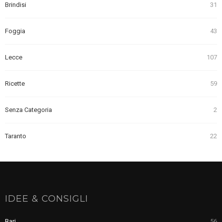
Brindisi
31
Foggia
43
Lecce
107
Ricette
59
Senza Categoria
2
Taranto
22
IDEE & CONSIGLI
Bari
56