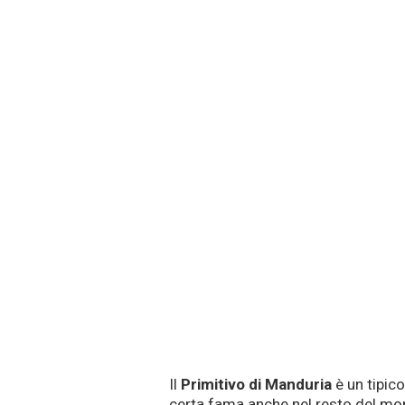
Il
Primitivo di Manduria
è un tipico
certa fama anche nel resto del mo