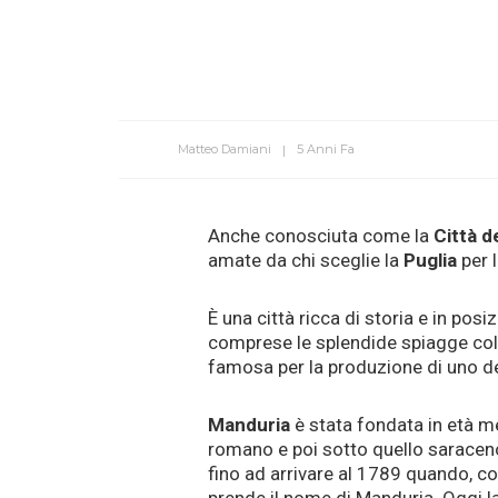
Matteo Damiani
5 Anni Fa
Anche conosciuta come la
Città d
amate da chi sceglie la
Puglia
per 
È una città ricca di storia e in posi
comprese le splendide spiagge col 
famosa per la produzione di uno dei 
Manduria
è stata fondata in età m
romano e poi sotto quello sarac
fino ad arrivare al 1789 quando, co