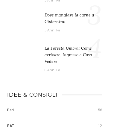
3
5 Anni Fa
Dove mangiare la carne a
Cisternino
5 Anni Fa
4
La Foresta Umbra: Come
arrivare, Ingresso e Cosa
Vedere
6 Anni Fa
IDEE & CONSIGLI
Bari
56
BAT
12