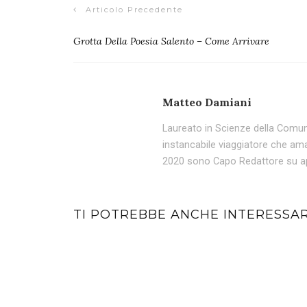
Articolo Precedente
Grotta Della Poesia Salento – Come Arrivare
Matteo Damiani
Laureato in Scienze della Comun
instancabile viaggiatore che ama
2020 sono Capo Redattore su app
TI POTREBBE ANCHE INTERESSA