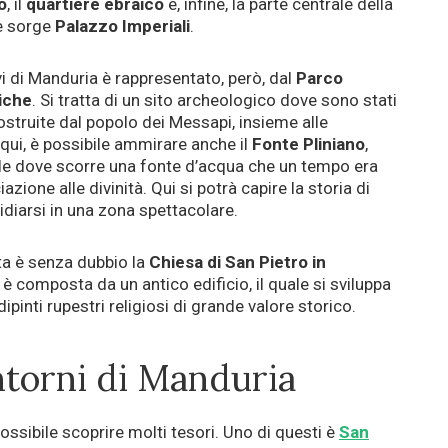
o
, il
quartiere ebraico
e, infine, la parte centrale della
 sorge
Palazzo Imperiali
.
vi di Manduria è rappresentato, però, dal
Parco
iche
. Si tratta di un sito archeologico dove sono stati
costruite dal popolo dei Messapi, insieme alle
qui, è possibile ammirare anche il
Fonte Pliniano
,
ale dove scorre una fonte d’acqua che un tempo era
zione alle divinità. Qui si potrà capire la storia di
diarsi in una zona spettacolare.
ita è senza dubbio la
Chiesa di San Pietro in
 è composta da un antico edificio, il quale si sviluppa
dipinti rupestri religiosi di grande valore storico.
ntorni di Manduria
ossibile scoprire molti tesori. Uno di questi è
San