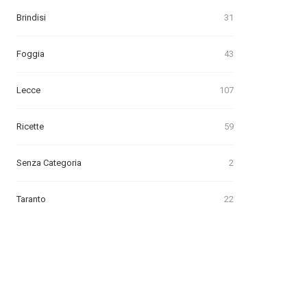
Brindisi
31
Foggia
43
Lecce
107
Ricette
59
Senza Categoria
2
Taranto
22