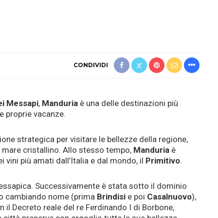
CONDIVIDI
ei Messapi
,
Manduria
è una delle destinazioni più
le proprie vacanze.
zione strategica per visitare le bellezze della regione,
mare cristallino. Allo stesso tempo,
Manduria
è
vini più amati dall’Italia e dal mondo, il
Primitivo
.
essapica. Successivamente è stata sotto il dominio
eno cambiando nome (prima
Brindisi
e poi
Casalnuovo
),
n il Decreto reale del re Ferdinando I di Borbone,