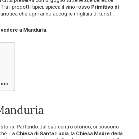
 città preserva con orgoglio tutte le sue bellezze
ra i prodotti tipici, spicca il vino rosso
Primitivo di
turistica che ogni anno accoglie migliaia di turisti.
 vedere a Manduria
.
a
uria
Manduria
i storia. Partendo dal suo centro storico, si possono
che. La
Chiesa di Santa Lucia
, la
Chiesa Madre della