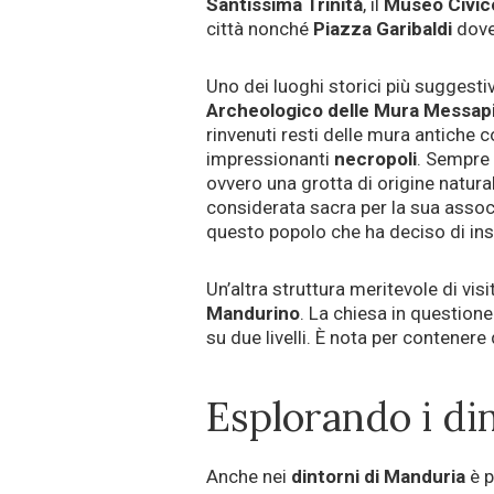
Santissima Trinità
, il
Museo Civic
città nonché
Piazza Garibaldi
dove
Uno dei luoghi storici più suggesti
Archeologico delle Mura Messap
rinvenuti resti delle mura antiche 
impressionanti
necropoli
. Sempre 
ovvero una grotta di origine natur
considerata sacra per la sua associa
questo popolo che ha deciso di insi
Un’altra struttura meritevole di vis
Mandurino
. La chiesa in questione
su due livelli. È nota per contenere 
Esplorando i di
Anche nei
dintorni di Manduria
è p