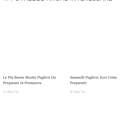
Le Più Buone Ricette Pugliesi Da
Sasanelli Pugliesi: Ecco Come
Preparare In Primavera
Prepararli
2 Mesi Fa
9 Mesi Fa