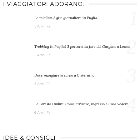
I VIAGGIATORI ADORANO:
1
Le migliori 5 gite giornaliere in Puglia
5 Anni Fa
2
Trekking in Puglia? 5 percorsi da fare dal Gargano a Leuca
5 Anni Fa
3
Dove mangiare la carne a Cisternino
5 Anni Fa
4
La Foresta Umbra: Come arrivare, Ingresso e Cosa Vedere
6 Anni Fa
IDEE & CONSIGLI