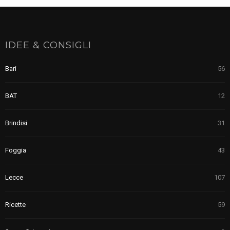
IDEE & CONSIGLI
Bari
56
BAT
12
Brindisi
31
Foggia
43
Lecce
107
Ricette
59