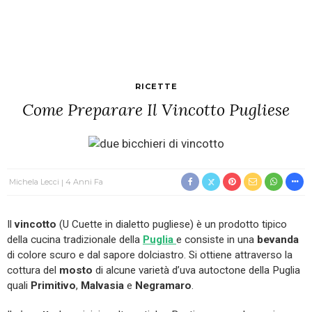
RICETTE
Come Preparare Il Vincotto Pugliese
Michela Lecci
4 Anni Fa
Il
vincotto
(U Cuette in dialetto pugliese) è un prodotto tipico
della cucina tradizionale della
Puglia
e consiste in una
bevanda
di colore scuro e dal sapore dolciastro. Si ottiene attraverso la
cottura del
mosto
di alcune varietà d’uva autoctone della Puglia
quali
Primitivo
,
Malvasia
e
Negramaro
.