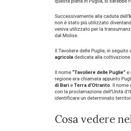
questa piana in Puglia, si sarebbe f
Successivamente alla caduta dell’
non è stato più utilizzato diventa
veniva utilizzato per la transumanza
dal Molise.
Il Tavoliere delle Puglie, in seguito
agricola
dedicata alla coltivazione 
Il nome
“Tavoliere delle Puglie”
e 
regione era chiamata appunto Puglie
di Bari
e
Terra d’Otranto
. Il nome
con la proclamazione dell’Unità d’I
identificare un determinato territor
Cosa vedere nel