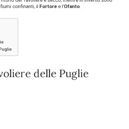
erritorio del Tavoliere è secco, mentre in inverno sono
iumi confinanti, il
Fortore
e l’
Ofanto
.
ie
Puglie
voliere delle Puglie