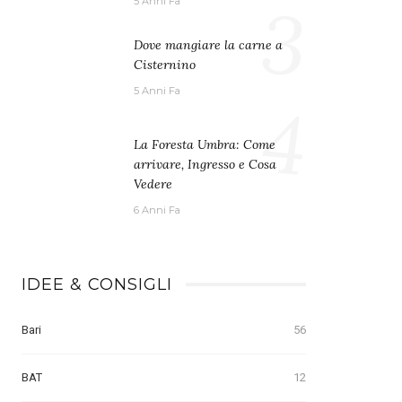
3
5 Anni Fa
Dove mangiare la carne a
Cisternino
5 Anni Fa
4
La Foresta Umbra: Come
arrivare, Ingresso e Cosa
Vedere
6 Anni Fa
IDEE & CONSIGLI
Bari
56
BAT
12