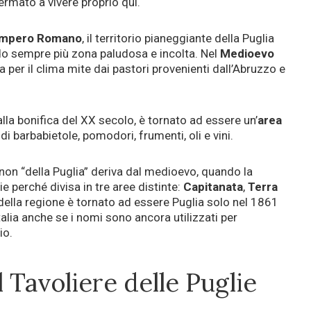
ermato a vivere proprio qui.
Impero Romano
, il territorio pianeggiante della Puglia
ndo sempre più zona paludosa e incolta. Nel
Medioevo
 per il clima mite dai pastori provenienti dall’Abruzzo e
 alla bonifica del XX secolo, è tornato ad essere un’
area
di barbabietole, pomodori, frumenti, oli e vini.
non “della Puglia” deriva dal medioevo, quando la
 perché divisa in tre aree distinte:
Capitanata
,
Terra
 della regione è tornato ad essere Puglia solo nel 1861
talia anche se i nomi sono ancora utilizzati per
io.
 Tavoliere delle Puglie