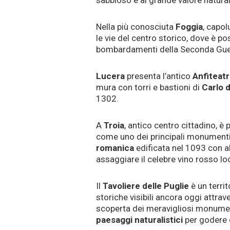
sabbioso e al grande valore naturali
Nella più conosciuta
Foggia
, capol
le vie del centro storico, dove è pos
bombardamenti della Seconda Gue
Lucera
presenta l’antico
Anfiteat
mura con torri e bastioni di
Carlo 
1302.
A
Troia
, antico centro cittadino, è
come uno dei principali monumenti r
romanica
edificata nel 1093 con all
assaggiare il celebre vino rosso l
Il
Tavoliere delle Puglie
è un territ
storiche visibili ancora oggi attrav
scoperta dei meravigliosi monumen
paesaggi naturalistici
per godere d