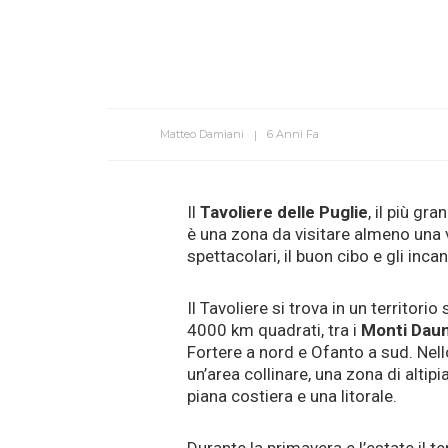
Matteo Damiani
6 Anni Fa
Il
Tavoliere delle Puglie
, il più gr
è una zona da visitare almeno una vo
spettacolari, il buon cibo e gli incan
Il Tavoliere si trova in un territorio
4000 km quadrati, tra i
Monti Daun
Fortere a nord e Ofanto a sud. Nell
un’area collinare, una zona di altipi
piana costiera e una litorale.