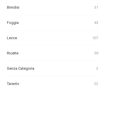
Brindisi
31
Foggia
43
Lecce
107
Ricette
59
Senza Categoria
2
Taranto
22