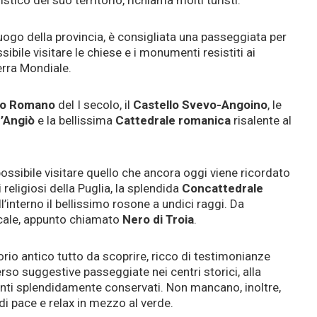
stico del suo territorio, richiama molti turisti.
uogo della provincia, è consigliata una passeggiata per
sibile visitare le chiese e i monumenti resistiti ai
rra Mondiale.
ro Romano
del I secolo, il
Castello Svevo-Angoino
, le
d’Angiò
e la bellissima
Cattedrale romanica
risalente al
 possibile visitare quello che ancora oggi viene ricordato
eligiosi della Puglia, la splendida
Concattedrale
’interno il bellissimo rosone a undici raggi. Da
ocale, appunto chiamato
Nero di Troia
.
orio antico tutto da scoprire, ricco di testimonianze
erso suggestive passeggiate nei centri storici, alla
ti splendidamente conservati. Non mancano, inoltre,
i pace e relax in mezzo al verde.