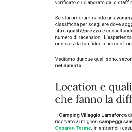
verificate e rielaborate dallo staff 
Se stai programmando una
vacanz
classifiche per scegliere dove soggi
filtro
qualità/prezzo
e consultando
numero di recensioni. L’esperienza 
rinnoverà la tua fiducia nei confront
Vediamo dunque quali sono, secon
nel Salento
.
Location e qualit
che fanno la dif
Il
Camping Villaggio Lamaforca
d
riservato ai migliori
campeggi sale
Cesarea Terme
. In entrambi i casi