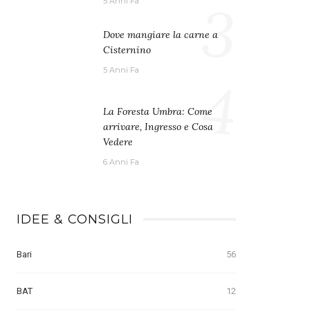
3
5 Anni Fa
Dove mangiare la carne a
Cisternino
5 Anni Fa
4
La Foresta Umbra: Come
arrivare, Ingresso e Cosa
Vedere
6 Anni Fa
IDEE & CONSIGLI
Bari
56
BAT
12