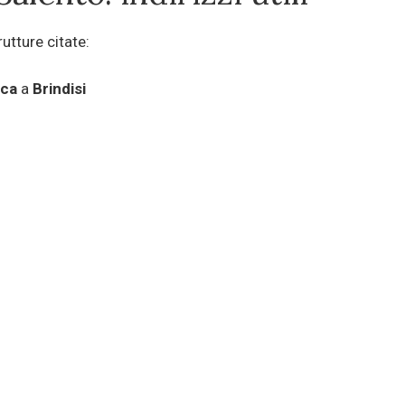
trutture citate:
rca
a
Brindisi