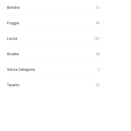
Brindisi
31
Foggia
43
Lecce
107
Ricette
59
Senza Categoria
2
Taranto
22