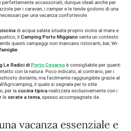
 perfettamente accessoriati, dunque ideali anche per
azzole per i caravan, i camper e le tende godono di una
i necessari per una vacanza confortevole.
piscina
di acqua salata situata proprio vicino al mare e
uatico, il
Camping Porto Miggiano
vanta un contesto
trambi questi campeggi non mancano ristoranti, bar, Wi-
famiglie
.
 Le Radici di
Porto Cesareo
è consigliabile per quanti
atto con la natura. Poco indicato, al contrario, per i
piuttosto distante, ma facilmente raggiungibile grazie al
ll’Agricamping, il quale si segnala per lo stile
o, per la
cucina tipica
realizzata esclusivamente con i
r le
serate a tema
, spesso accompagnate da
una vacanza essenziale e