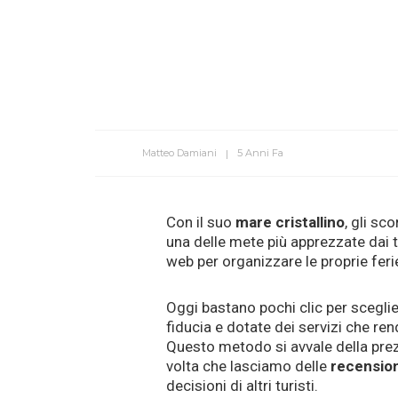
Matteo Damiani
5 Anni Fa
Con il suo
mare cristallino
, gli sc
una delle mete più apprezzate dai tu
web per organizzare le proprie fe
Oggi bastano pochi clic per scegli
fiducia e dotate dei servizi che re
Questo metodo si avvale della prezio
volta che lasciamo delle
recension
decisioni di altri turisti.