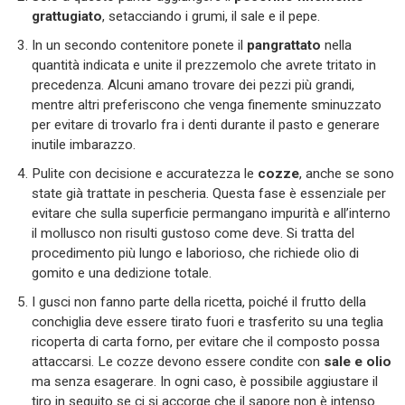
grattugiato
, setacciando i grumi, il sale e il pepe.
In un secondo contenitore ponete il
pangrattato
nella
quantità indicata e unite il prezzemolo che avrete tritato in
precedenza. Alcuni amano trovare dei pezzi più grandi,
mentre altri preferiscono che venga finemente sminuzzato
per evitare di trovarlo fra i denti durante il pasto e generare
inutile imbarazzo.
Pulite con decisione e accuratezza le
cozze
, anche se sono
state già trattate in pescheria. Questa fase è essenziale per
evitare che sulla superficie permangano impurità e all’interno
il mollusco non risulti gustoso come deve. Si tratta del
procedimento più lungo e laborioso, che richiede olio di
gomito e una dedizione totale.
I gusci non fanno parte della ricetta, poiché il frutto della
conchiglia deve essere tirato fuori e trasferito su una teglia
ricoperta di carta forno, per evitare che il composto possa
attaccarsi. Le cozze devono essere condite con
sale e olio
ma senza esagerare. In ogni caso, è possibile aggiustare il
tiro in seguito se ci si accorge che il sapore non è intenso