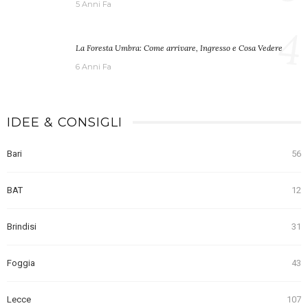
5 Anni Fa
4
La Foresta Umbra: Come arrivare, Ingresso e Cosa Vedere
6 Anni Fa
IDEE & CONSIGLI
Bari
56
BAT
12
Brindisi
31
Foggia
43
Lecce
107