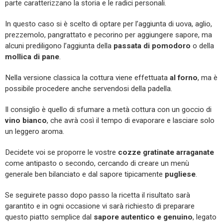
parte caratterizzano la storia e le radici personali.
In questo caso si è scelto di optare per l’aggiunta di uova, aglio,
prezzemolo, pangrattato e pecorino per aggiungere sapore, ma
alcuni prediligono l’aggiunta della
passata di pomodoro
o della
mollica di pane
.
Nella versione classica la cottura viene effettuata
al forno
, ma è
possibile procedere anche servendosi della padella.
Il consiglio è quello di sfumare a metà cottura con un goccio di
vino bianco
, che avrà così il tempo di evaporare e lasciare solo
un leggero aroma.
Decidete voi se proporre le vostre
cozze gratinate arraganate
come antipasto o secondo, cercando di creare un menù
generale ben bilanciato e dal sapore tipicamente
pugliese
.
Se seguirete passo dopo passo la ricetta il risultato sarà
garantito e in ogni occasione vi sarà richiesto di preparare
questo piatto semplice dal
sapore autentico e genuino
, legato