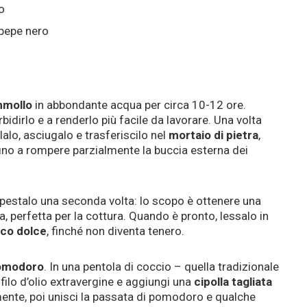
o
 pepe nero
mmollo
in abbondante acqua per circa 10-12 ore.
irlo e a renderlo più facile da lavorare. Una volta
alo, asciugalo e trasferiscilo nel
mortaio di pietra
,
ino a rompere parzialmente la buccia esterna dei
e pestalo una seconda volta: lo scopo è ottenere una
 perfetta per la cottura. Quando è pronto, lessalo in
oco dolce
, finché non diventa tenero.
pomodoro
. In una pentola di coccio – quella tradizionale
filo d’olio extravergine e aggiungi una
cipolla tagliata
mente, poi unisci la passata di pomodoro e qualche