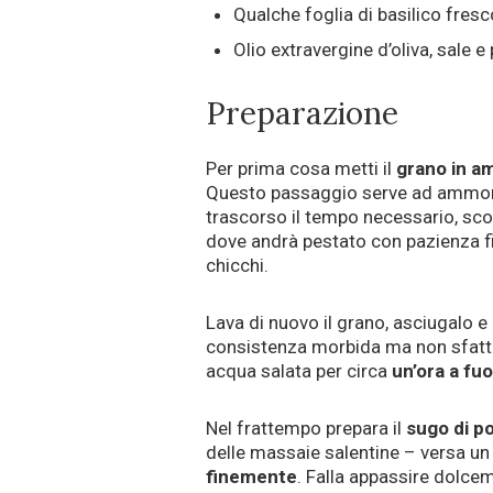
Qualche foglia di basilico fresc
Olio extravergine d’oliva, sale e
Preparazione
Per prima cosa metti il
grano in a
Questo passaggio serve ad ammorbid
trascorso il tempo necessario, scol
dove andrà pestato con pazienza f
chicchi.
Lava di nuovo il grano, asciugalo 
consistenza morbida ma non sfatta,
acqua salata per circa
un’ora a fu
Nel frattempo prepara il
sugo di 
delle massaie salentine – versa un 
finemente
. Falla appassire dolce