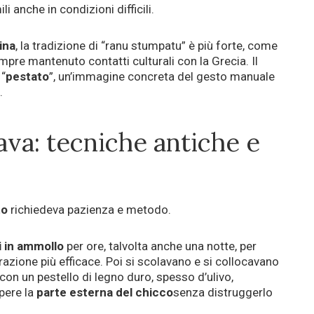
i anche in condizioni difficili.
ina
, la tradizione di “ranu stumpatu” è più forte, come
pre mantenuto contatti culturali con la Grecia. Il
 “
pestato
”, un’immagine concreta del gesto manuale
.
va: tecniche antiche e
to
richiedeva pazienza e metodo.
i in ammollo
per ore, talvolta anche una notte, per
azione più efficace. Poi si scolavano e si collocavano
con un pestello di legno duro, spesso d’ulivo,
pere la
parte esterna del chicco
senza distruggerlo