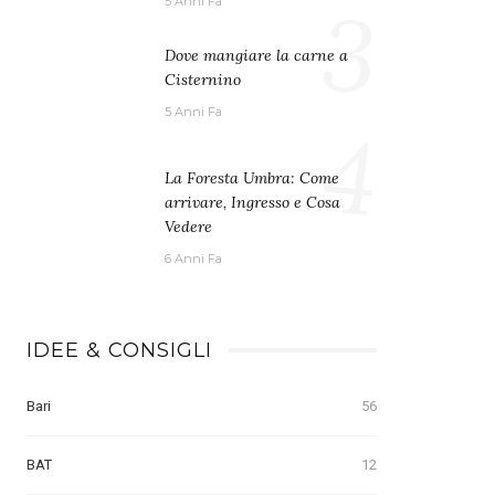
3
5 Anni Fa
Dove mangiare la carne a
Cisternino
5 Anni Fa
4
La Foresta Umbra: Come
arrivare, Ingresso e Cosa
Vedere
6 Anni Fa
IDEE & CONSIGLI
Bari
56
BAT
12