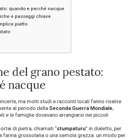
stato: quando e perché nacque
iche e passaggi chiave
emplice piatto
stato
he del grano pestato:
é nacque
ncerte, ma molti studi e racconti locali fanno risalire
ente al periodo della
Seconda Guerra Mondiale
,
li e le famiglie dovevano arrangiarsi nei piccoli
rtai di pietra, chiamati “
stumpaturu
” in dialetto, per
una farina grossolana o una semola grezza: un modo per