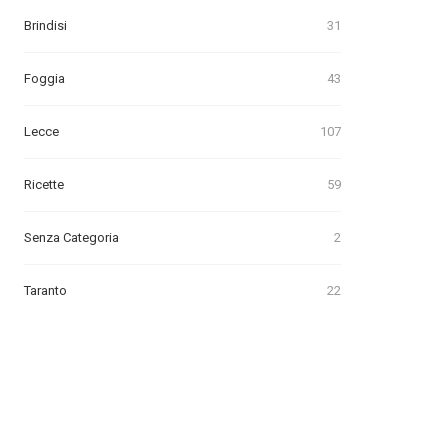
Brindisi
31
Foggia
43
Lecce
107
Ricette
59
Senza Categoria
2
Taranto
22