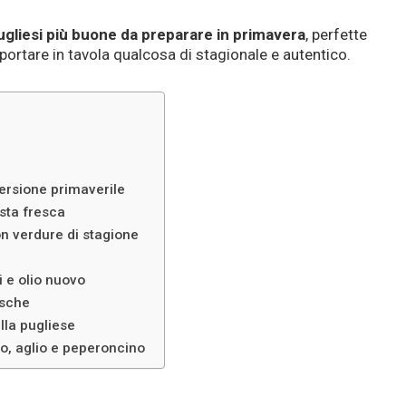
ugliesi più buone da preparare in primavera
, perfette
portare in tavola qualcosa di stagionale e autentico.
ersione primaverile
sta fresca
on verdure di stagione
i e olio nuovo
esche
alla pugliese
o, aglio e peperoncino