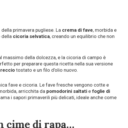
o della primavera pugliese. La
crema di fave
, morbida e
e della
cicoria selvatica
, creando un equilibrio che non
al massimo della dolcezza, e la cicoria di campo è
fetto per preparare questa ricetta nella sua versione
reccio
tostato e un filo d’olio nuovo.
sica fave e cicoria. Le fave fresche vengono cotte e
morbida, arricchita da
pomodorini saltati
e
foglie di
i ama i sapori primaverili più delicati, ideale anche come
n cime di rapa…