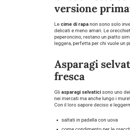
versione prima
Le
cime di rapa
non sono solo invern
delicati e meno amari. Le orecchiet
peperoncino, restano un piatto simb
leggera, perfetta per chi vuole un 
Asparagi selvat
fresca
Gli
asparagi selvatici
sono uno dei 
nei mercati ma anche lungo i murett
Con il loro sapore deciso e legger
saltati in padella con uova
come condimento per le orecch