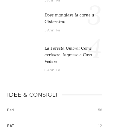
3
5 Anni Fa
Dove mangiare la carne a
Cisternino
5 Anni Fa
4
La Foresta Umbra: Come
arrivare, Ingresso e Cosa
Vedere
6 Anni Fa
IDEE & CONSIGLI
Bari
56
BAT
12