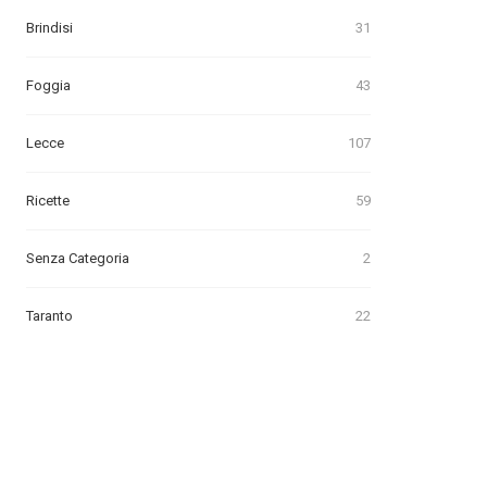
Brindisi
31
Foggia
43
Lecce
107
Ricette
59
Senza Categoria
2
Taranto
22