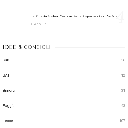
4
La Foresta Umbra: Come arrivare, Ingresso e Cosa Vedere
6 Anni Fa
IDEE & CONSIGLI
Bari
56
BAT
12
Brindisi
31
Foggia
43
Lecce
107