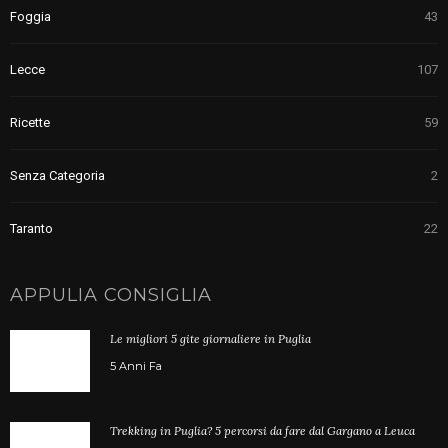
Foggia
43
Lecce
107
Ricette
59
Senza Categoria
2
Taranto
22
APPULIA CONSIGLIA
Le migliori 5 gite giornaliere in Puglia
5 Anni Fa
Trekking in Puglia? 5 percorsi da fare dal Gargano a Leuca